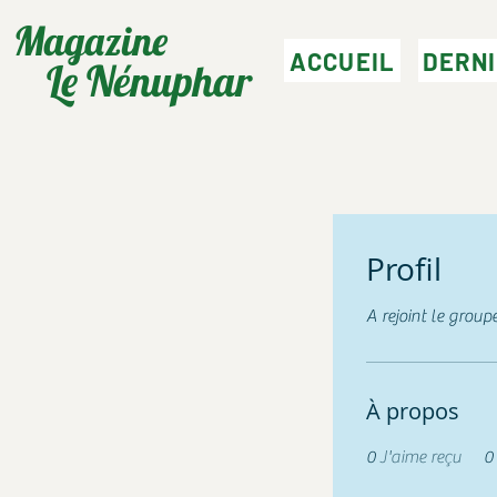
Magazine
ACCUEIL
DERN
Le Nénuphar
Profil
A rejoint le group
À propos
0
J'aime reçu
0