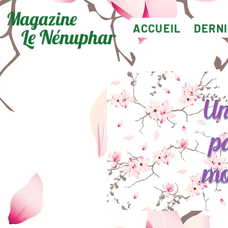
Magazine
ACCUEIL
DERN
Le Nénuphar