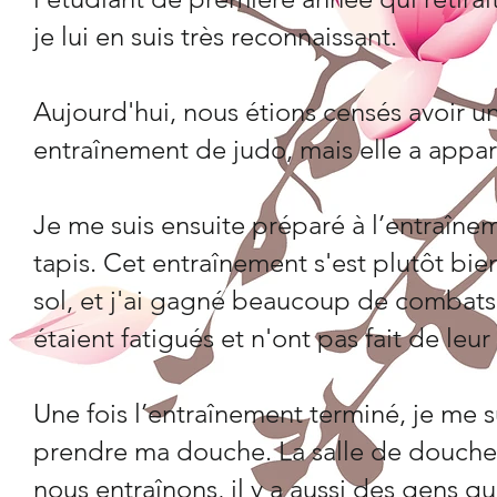
je lui en suis très reconnaissant.
Aujourd'hui, nous étions censés avoir 
entraînement de judo, mais elle a app
Je me suis ensuite préparé à l’entraînem
tapis. Cet entraînement s'est plutôt bie
sol, et j'ai gagné beaucoup de combats.
étaient fatigués et n'ont pas fait de leu
Une fois l’entraînement terminé, je me su
prendre ma douche. La salle de douche 
nous entraînons, il y a aussi des gens qui