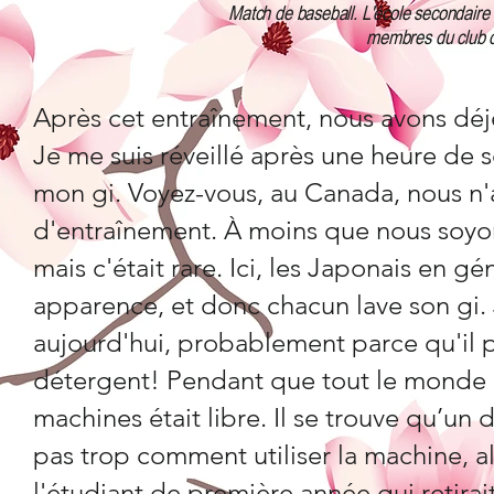
Match de baseball. L'école secondaire af
membres du club d
Après cet entraînement, nous avons dé
Je me suis réveillé après une heure de so
mon gi. Voyez-vous, au Canada, nous n'
d'entraînement. À moins que nous soyon
mais c'était rare. Ici, les Japonais en 
apparence, et donc chacun lave son gi. 
aujourd'hui, probablement parce qu'il p
détergent! Pendant que tout le monde dor
machines était libre. Il se trouve qu’un d
pas trop comment utiliser la machine, al
l'étudiant de première année qui retirai